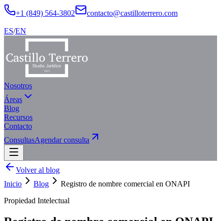
+1 (849) 564-3802
contacto@castilloterrero.com
ES
/
EN
Nosotros
Áreas
Blog
Recursos
Contacto
Consultas
Agendar consulta
Volver al blog
Inicio
Blog
Registro de nombre comercial en ONAPI
Propiedad Intelectual