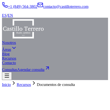
+1 (849) 564-3802
contacto@castilloterrero.com
ES
/
EN
Nosotros
Áreas
Blog
Recursos
Contacto
Consultas
Agendar consulta
Inicio
Recursos
Documentos de consulta