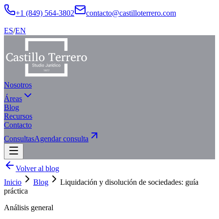
+1 (849) 564-3802
contacto@castilloterrero.com
ES
/
EN
Nosotros
Áreas
Blog
Recursos
Contacto
Consultas
Agendar consulta
Volver al blog
Inicio
Blog
Liquidación y disolución de sociedades: guía
práctica
Análisis general