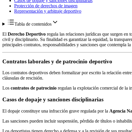
Casos de dopaje y sanciones disciplinarias
Protección de derechos de imagen
Representación y arbitraje deportivo
Tabla de contenidos
El
Derecho Deportivo
regula las relaciones jurídicas que surgen en 
civil y disciplinario. Su finalidad es garantizar la equidad, la transpar
principales contratos, responsabilidades y sanciones que contempla la 
Contratos laborales y de patrocinio deportivo
Los contratos deportivos deben formalizar por escrito la relación entr
cláusulas de rescisión.
Los
contratos de patrocinio
regulan la explotación comercial de la 
Casos de dopaje y sanciones disciplinarias
El dopaje constituye una infracción grave regulada por la
Agencia Na
Las sanciones pueden incluir suspensión, pérdida de títulos o inhabili
Los deportistas tienen derecho a defensa y a la revisión de sus resul