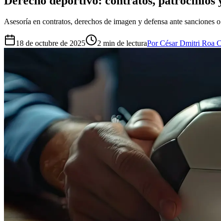
Derecho deportivo: contratos, patrocinios y
Asesoría en contratos, derechos de imagen y defensa ante sanciones o 
18 de octubre de 2025
2
min de lectura
Por César Dmitri Roa Ca