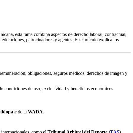
inicana, esta rama combina aspectos de derecho laboral, contractual,
s, federaciones, patrocinadores y agentes. Este artículo explica los
ón, remuneración, obligaciones, seguros médicos, derechos de imagen y
ndo condiciones de uso, exclusividad y beneficios económicos.
tidopaje
de la
WADA
.
o internacionales, como el
Tribunal Arbitral del Deporte (
TAS
)
.