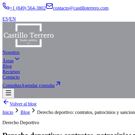
+1 (849) 564-3802
contacto@castilloterrero.com
ES
/
EN
Nosotros
Áreas
Blog
Recursos
Contacto
Consultas
Agendar consulta
Volver al blog
Inicio
Blog
Derecho deportivo: contratos, patrocinios y sancion
Derecho Deportivo